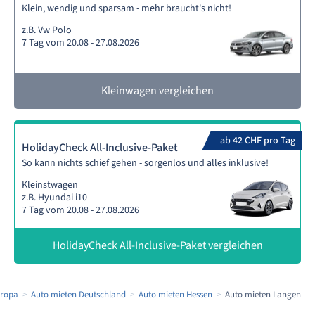
Klein, wendig und sparsam - mehr braucht's nicht!
z.B. Vw Polo
7 Tag vom 20.08 - 27.08.2026
Kleinwagen vergleichen
ab 42 CHF pro Tag
HolidayCheck All-Inclusive-Paket
So kann nichts schief gehen - sorgenlos und alles inklusive!
Kleinstwagen
z.B. Hyundai i10
7 Tag vom 20.08 - 27.08.2026
HolidayCheck All-Inclusive-Paket vergleichen
uropa
Auto mieten Deutschland
Auto mieten Hessen
Auto mieten Langen