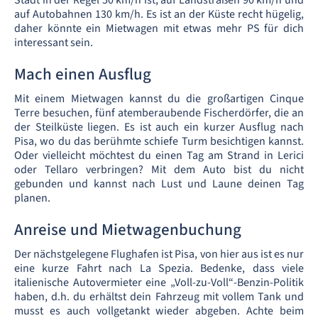
Stadt in der Regel 50 km/h ist, auf Landstraßen 90 km/h und
auf Autobahnen 130 km/h. Es ist an der Küste recht hügelig,
daher könnte ein Mietwagen mit etwas mehr PS für dich
interessant sein.
Mach einen Ausflug
Mit einem Mietwagen kannst du die großartigen Cinque
Terre besuchen, fünf atemberaubende Fischerdörfer, die an
der Steilküste liegen. Es ist auch ein kurzer Ausflug nach
Pisa, wo du das berühmte schiefe Turm besichtigen kannst.
Oder vielleicht möchtest du einen Tag am Strand in Lerici
oder Tellaro verbringen? Mit dem Auto bist du nicht
gebunden und kannst nach Lust und Laune deinen Tag
planen.
Anreise und Mietwagenbuchung
Der nächstgelegene Flughafen ist Pisa, von hier aus ist es nur
eine kurze Fahrt nach La Spezia. Bedenke, dass viele
italienische Autovermieter eine „Voll-zu-Voll“-Benzin-Politik
haben, d.h. du erhältst dein Fahrzeug mit vollem Tank und
musst es auch vollgetankt wieder abgeben. Achte beim