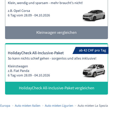
Klein, wendig und sparsam - mehr braucht's nicht!
z.B. Opel Corsa
6 Tag vom 28.09 - 04.10.2026
Kleinwagen vergleichen
ab 42 CHF pro Tag
HolidayCheck All-Inclusive-Paket
So kann nichts schief gehen - sorgenlos und alles inklusive!
Kleinstwagen
z.B. Fiat Panda
6 Tag vom 28.09 - 04.10.2026
HolidayCheck All-Inclusive-Paket vergleichen
 Europa
Auto mieten Italien
Auto mieten Ligurien
Auto mieten La Spezia