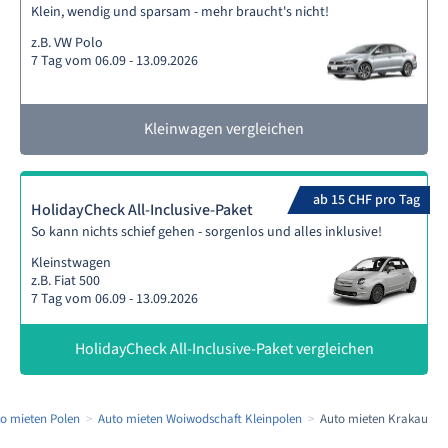
Klein, wendig und sparsam - mehr braucht's nicht!
z.B. VW Polo
7 Tag vom 06.09 - 13.09.2026
Kleinwagen vergleichen
ab 15 CHF pro Tag
HolidayCheck All-Inclusive-Paket
So kann nichts schief gehen - sorgenlos und alles inklusive!
Kleinstwagen
z.B. Fiat 500
7 Tag vom 06.09 - 13.09.2026
HolidayCheck All-Inclusive-Paket vergleichen
o mieten Polen
Auto mieten Woiwodschaft Kleinpolen
Auto mieten Krakau