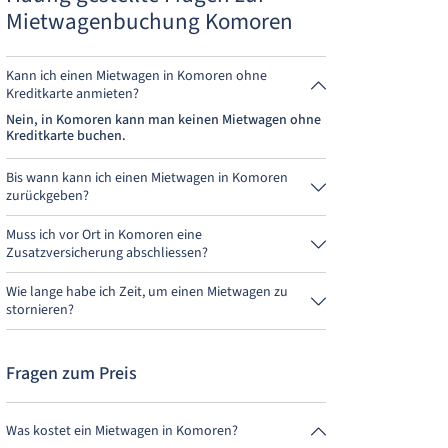
Mietwagenbuchung Komoren
Kann ich einen Mietwagen in Komoren ohne
Kreditkarte anmieten?
Nein, in Komoren kann man keinen Mietwagen ohne
Kreditkarte buchen.
Bis wann kann ich einen Mietwagen in Komoren
zurückgeben?
Grundsätzlich kannst Du den Mietwagen zu jeder
Tageszeit zurückgeben. Wichtig ist nur, dass Du den
Muss ich vor Ort in Komoren eine
Mietwagen nicht später als bei der Buchung
Zusatzversicherung abschliessen?
angegeben, abgibst.
Buche am besten über uns die Vollkaskoversicherung
ohne Selbstbeteiligung. So musst Du vor Ort keine
Wie lange habe ich Zeit, um einen Mietwagen zu
weitere Versicherung abschliessen.
stornieren?
Du hast bis zu 24 Stunden vor Anmietung innerhalb
der Öffnungszeiten von MietwagenCheck Zeit zum
Stornieren.
Fragen zum Preis
Was kostet ein Mietwagen in Komoren?