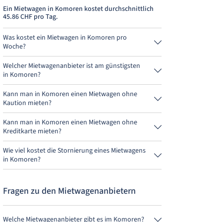
Ein Mietwagen in Komoren kostet durchschnittlich
45.86 CHF pro Tag.
Was kostet ein Mietwagen in Komoren pro
Woche?
Ein Mietwagen in Komoren kostet durchschnittlich
320.99 CHF pro Woche (45.86 CHF pro Tag).
Welcher Mietwagenanbieter ist am günstigsten
in Komoren?
DooRental ist in Komoren am günstigsten. Eine
Anmietung kostet 183.42 CHF für 4 Tage.
Kann man in Komoren einen Mietwagen ohne
Kaution mieten?
Nein, leider kann man derzeit in Komoren keinen
Mietwagen ohne Kaution mieten.
Kann man in Komoren einen Mietwagen ohne
Kreditkarte mieten?
Nein, leider kann man derzeit in Komoren keinen
Mietwagen ohne Kreditkarte mieten.
Wie viel kostet die Stornierung eines Mietwagens
in Komoren?
Bis 24 Stunden vor Anmietung kostet die
Stornierung während der Öffnungszeiten von
MietwagenCheck nichts.
Fragen zu den Mietwagenanbietern
Welche Mietwagenanbieter gibt es im Komoren?