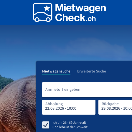
Mietwagensuche
Erweiterte Suche
Anmietort eingeben
Abholung
Rückgabe
Ich bin
26 - 69
Jahre alt
und lebe in
der Schweiz