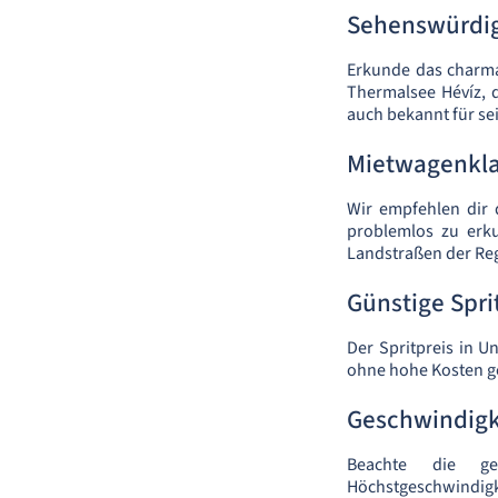
Sehenswürdig
Erkunde das charman
Thermalsee Hévíz, d
auch bekannt für se
Mietwagenkl
Wir empfehlen dir
problemlos zu erku
Landstraßen der Reg
Günstige Spri
Der Spritpreis in U
ohne hohe Kosten ge
Geschwindig
Beachte die gel
Höchstgeschwindigke