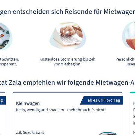
gen entscheiden sich Reisende für Mietwage
 Schritten.
Kostenlose Stornierung bis 24h
Persönlich
ansparent.
vor Mietbeginn.
unser
tat Zala empfehlen wir folgende Mietwagen-
ag
ab 41 CHF pro Tag
Kleinwagen
Klein, wendig und sparsam - mehr braucht's nicht!
S
i
z.B. Suzuki Swift