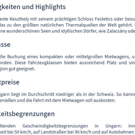
keiten und Highlights
te Keszthely mit seinem prächtigen Schloss Festetics oder besu
as zu den größten natürlichen Thermalquellen der Welt gehört. 
ine wunderschönen Seen und idyllischen Dörfer, wie Zalacsány ode
asse
 die Buchung eines kompakten oder mittelgroßen Mietwagens, u
nden. Diese Fahrzeugklassen bieten ausreichend Platz und si
ion gut geeignet.
tpreise
ngarn liegt im Durchschnitt niedriger als in der Schweiz. So kann
nießen und die Fahrt mit dem Mietwagen voll auskosten.
keitsbegrenzungen
tenden Geschwindigkeitsbegrenzungen in Ungarn: Inn
it bei 50 km/h, auf Landstraßen bei 90 km/h und auf Autobahnen 