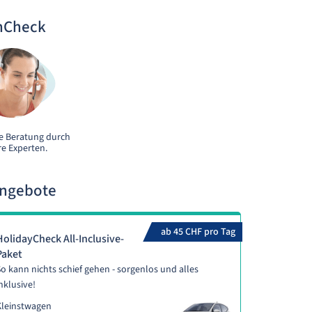
nCheck
e Beratung durch
e Experten.
Angebote
ab 45 CHF pro Tag
HolidayCheck All-Inclusive-
Paket
o kann nichts schief gehen - sorgenlos und alles
nklusive!
Kleinstwagen