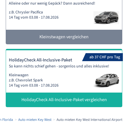
Alleine oder nur wenig Gepäck? Dann ausreichend!
z.B. Chrysler Pacifica
14 Tag vom 03.08 - 17.08.2026
Kleinstwagen vergleichen
ab 37 CHF pro Tag
HolidayCheck All-Inclusive-Paket
So kann nichts schief gehen - sorgenlos und alles inklusive!
Kleinwagen
z.B. Chevrolet Spark
14 Tag vom 03.08 - 17.08.2026
HolidayCheck All-Inclusive-Paket vergleichen
n Florida
Auto mieten Key West
Auto mieten Key West International Airport