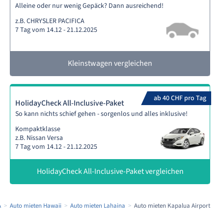
Alleine oder nur wenig Gepäck? Dann ausreichend!
z.B. CHRYSLER PACIFICA
7 Tag vom 14.12 - 21.12.2025
Kleinstwagen vergleichen
ab 40 CHF pro Tag
HolidayCheck All-Inclusive-Paket
So kann nichts schief gehen - sorgenlos und alles inklusive!
Kompaktklasse
z.B. Nissan Versa
7 Tag vom 14.12 - 21.12.2025
HolidayCheck All-Inclusive-Paket vergleichen
A
Auto mieten Hawaii
Auto mieten Lahaina
Auto mieten Kapalua Airport