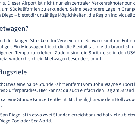
is. Dieser Airport ist nicht nur ein zentraler Verkehrsknotenpun
t, um Südkalifornien zu erkunden. Seine besondere Lage in Orang
Diego – bietet dir unzählige Möglichkeiten, die Region individuell
ietwagen?
nd der langen Strecken. Im Vergleich zur Schweiz sind die Entfe
figer. Ein Mietwagen bietet dir die Flexibilität, die du brauchst, u
igenen Tempo zu erleben. Zudem sind die Spritpreise in den USA 
hweiz, wodurch sich ein Mietwagen besonders lohnt.
lugsziele
ch:
Etwa eine halbe Stunde Fahrt entfernt vom John Wayne Airport 
res Surferparadies. Hier kannst du auch einfach den Tag am Stran
 ca. eine Stunde Fahrzeit entfernt. Mit highlights wie dem Hollywo
.
San Diego ist in etwa zwei Stunden erreichbar und hat viel zu biete
Diego Zoo oder SeaWorld.