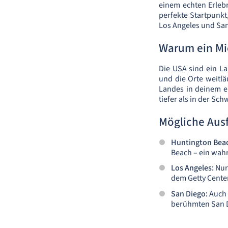
einem echten Erlebn
perfekte Startpunk
Los Angeles und San 
Warum ein M
Die USA sind ein La
und die Orte weitläu
Landes in deinem e
tiefer als in der Sc
Mögliche Ausf
Huntington Bea
Beach – ein wah
Los Angeles:
Nur
dem Getty Center
San Diego:
Auch 
berühmten San 