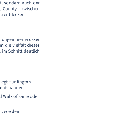
kt, sondern auch der
e County – zwischen
 zu entdecken.
rnungen hier grösser
m die Vielfalt dieses
im Schnitt deutlich
liegt Huntington
d entspannen.
od Walk of Fame oder
n, wie den