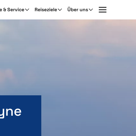
fe & Service
Reiseziele
Über uns
yne