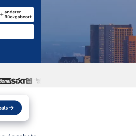
anderer
Rückgabeort
eals