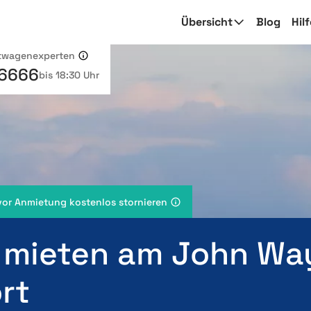
Übersicht
Blog
Hil
etwagenexperten
 6666
bis 18:30 Uhr
vor Anmietung kostenlos stornieren
 mieten am John Wa
rt