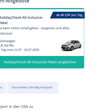
gen-Angebote
ab 46 CHF pro Tag
HolidayCheck All-Inclusive-
Paket
o kann nichts schief gehen - sorgenlos und alles
nklusive!
Kleinwagen
.B. Kia Rio
 Tag vom 21.07 - 25.07.2026
HolidayCheck All-Inclusive-Paket vergleichen
es
Auto mieten John Wayne Airport
port in den USA zu