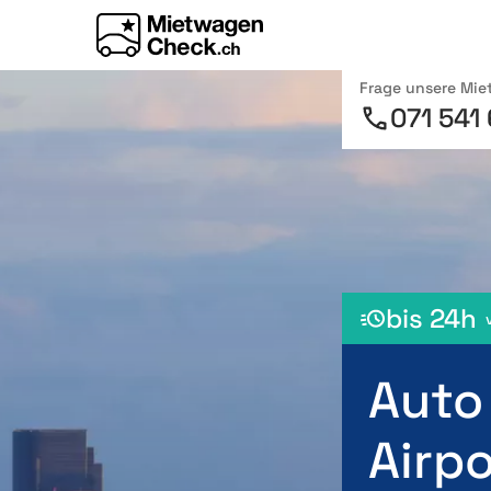
Frage unsere Mi
071 541
bis 24h
Auto
Airpo