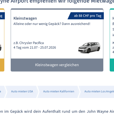
ne Airport empfehlen wir folgende Mietwa
ag
ab 88 CHF pro Tag
Kleinstwagen
Alleine oder nur wenig Gepäck? Dann ausreichend!
S
i
z.B. Chrysler Pacifica
4 Tag vom 21.07 - 25.07.2026
z
4
Kleinstwagen vergleichen
a
Auto mieten USA
Auto mieten Kalifornien
Auto mieten Los Angel
en im Gepäck wird dein Aufenthalt rund um den John Wayne Air