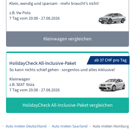
Klein, wendig und sparsam - mehr braucht's nicht!
z.B. Vw Polo
7 Tag vom 20.08 - 27.08.2026
Kleinwagen vergleichen
ab 37 CHF pro Tag
HolidayCheck All-Inclusive-Paket
So kann nichts schief gehen - sorgenlos und alles inklusive!
Kleinwagen
z.B. SEAT Ibiza
7 Tag vom 20.08 - 27.08.2026
HolidayCheck All-Inclusive-Paket vergleichen
a
Auto mieten Deutschland
Auto mieten Saarland
Auto mieten Homburg