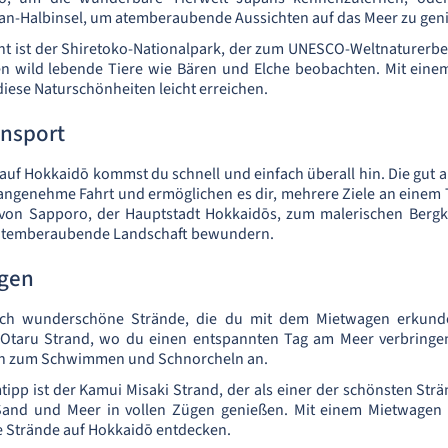
an-Halbinsel, um atemberaubende Aussichten auf das Meer zu gen
ght ist der Shiretoko-Nationalpark, der zum UNESCO-Weltnaturerbe
 wild lebende Tiere wie Bären und Elche beobachten. Mit eine
diese Naturschönheiten leicht erreichen.
ansport
uf Hokkaidō kommst du schnell und einfach überall hin. Die gut
angenehme Fahrt und ermöglichen es dir, mehrere Ziele an einem
von Sapporo, der Hauptstadt Hokkaidōs, zum malerischen Bergk
 atemberaubende Landschaft bewundern.
gen
uch wunderschöne Strände, die du mit dem Mietwagen erkund
 Otaru Strand, wo du einen entspannten Tag am Meer verbringen
ch zum Schwimmen und Schnorcheln an.
ipp ist der Kamui Misaki Strand, der als einer der schönsten Strä
and und Meer in vollen Zügen genießen. Mit einem Mietwagen b
e Strände auf Hokkaidō entdecken.