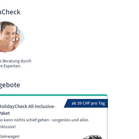
nCheck
e Beratung durch
e Experten.
gebote
ab 39 CHF pro Tag
HolidayCheck All-Inclusive-
Paket
o kann nichts schief gehen - sorgenlos und alles
nklusive!
Kleinwagen