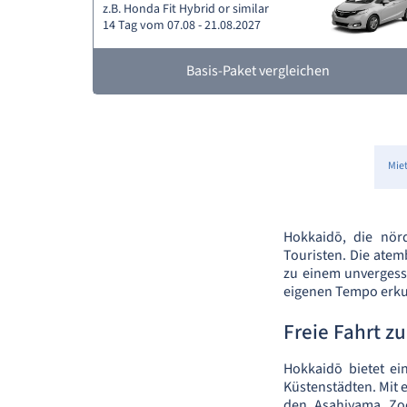
z.B. Honda Fit Hybrid or similar
14 Tag vom 07.08 - 21.08.2027
Basis-Paket vergleichen
Mie
Hokkaidō, die nörd
Touristen. Die atem
zu einem unvergess
eigenen Tempo erkun
Freie Fahrt z
Hokkaidō bietet ei
Küstenstädten. Mit 
den Asahiyama Zoo