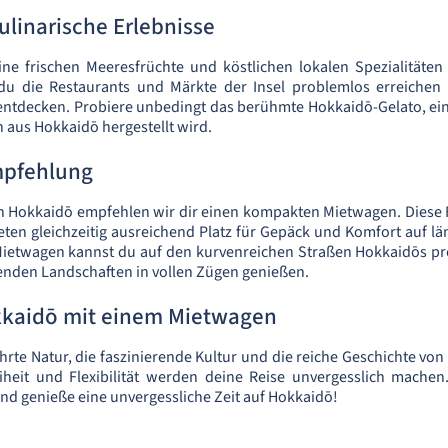
kulinarische Erlebnisse
ine frischen Meeresfrüchte und köstlichen lokalen Spezialitäte
u die Restaurants und Märkte der Insel problemlos erreichen u
entdecken. Probiere unbedingt das berühmte Hokkaidō-Gelato, ein
ch aus Hokkaidō hergestellt wird.
pfehlung
h Hokkaidō empfehlen wir dir einen kompakten Mietwagen. Diese 
ieten gleichzeitig ausreichend Platz für Gepäck und Komfort auf lä
etwagen kannst du auf den kurvenreichen Straßen Hokkaidōs pr
enden Landschaften in vollen Zügen genießen.
kaidō mit einem Mietwagen
rte Natur, die faszinierende Kultur und die reiche Geschichte vo
iheit und Flexibilität werden deine Reise unvergesslich mache
d genieße eine unvergessliche Zeit auf Hokkaidō!