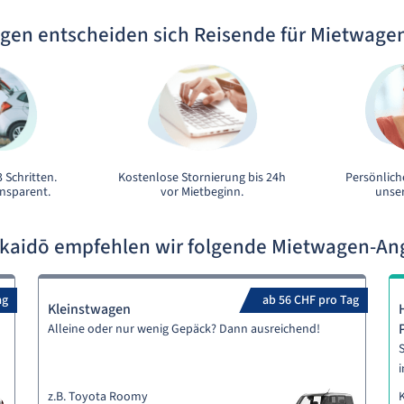
gen entscheiden sich Reisende für Mietwage
 Schritten.
Kostenlose Stornierung bis 24h
Persönlich
ansparent.
vor Mietbeginn.
unser
kkaidō empfehlen wir folgende Mietwagen-An
ag
ab 56 CHF pro Tag
Kleinstwagen
Alleine oder nur wenig Gepäck? Dann ausreichend!
S
i
z.B. Toyota Roomy