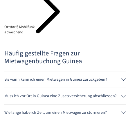
Ortstarif, Mobilfunk
abweichend
Häufig gestellte Fragen zur
Mietwagenbuchung Guinea
Bis wann kann ich einen Mietwagen in Guinea zurückgeben?
Grundsätzlich kannst Du den Mietwagen zu jeder Tageszeit
zurückgeben. Wichtig ist nur, dass Du den Mietwagen nicht später als
Muss ich vor Ort in Guinea eine Zusatzversicherung abschliessen?
bei der Buchung angegeben, abgibst.
Buche am besten über uns die Vollkaskoversicherung ohne
Selbstbeteiligung. So musst Du vor Ort keine weitere Versicherung
Wie lange habe ich Zeit, um einen Mietwagen zu stornieren?
abschliessen.
Du hast bis zu 24 Stunden vor Anmietung innerhalb der
Öffnungszeiten von MietwagenCheck Zeit zum Stornieren.