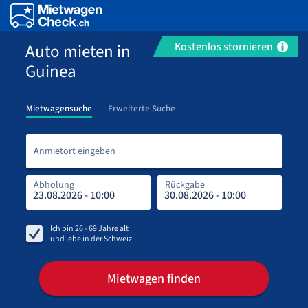
Auto mieten in
Kostenlos stornieren
Guinea
Mietwagensuche
Erweiterte Suche
Anmi
Anmietort eingeben
Abholung
Rückgabe
Rüc
Abh
Ich bin
26 - 69
Jahre alt
und lebe in
der Schweiz
Mietwagen finden