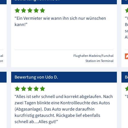
“Ein Vermieter wie wann ihn sich nur wünschen
“
kann!”
B
s
A
hal
Flughafen Madeira/Funchal
ion
Station im Terminal
Bewertung von Udo D.
B
“Alles ist sehr schnell und korrekt abgelaufen. Nach
“
zwei Tagen blinkte eine Kontrollleuchte des Autos
(Abgasanlage). Das Auto wurde daraufhin
kurzfristig getauscht. Rückgabe lief ebenfalls
schnell ab....Alles gut!”