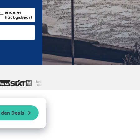
anderer
Rückgabeort
 den Deals