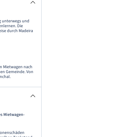
ig unterwegs und
enlernen. Die
Reise durch Madeira
em Mietwagen nach
genen Gemeinde. Von
nchal.
es Mietwagen-
rsonenschäden