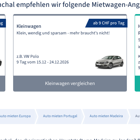
nchal empfehlen wir folgende Mietwagen-An
ag
ab 9 CHF pro Tag
Kleinwagen
Klein, wendig und sparsam - mehr braucht's nicht!
S
i
z.B. VW Polo
9 Tag vom 15.12 - 24.12.2026
z
9
Kleinwagen vergleichen
Auto mieten Europa
Auto mieten Portugal
Auto mieten Madeira
Au