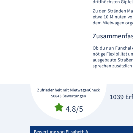
dritthöchsten Gipfel
Zu den Stränden Made
etwa 10 Minuten von
dem Mietwagen orga
Zusammenfa
Ob du nun Funchal d
nötige Flexibilität 
ausgebaute Straßeni
sprechen zusätzlich
Zufriedenheit mit MietwagenCheck
1039 Er
50843 Bewertungen
4.8/5
Bewertung von Elisabeth A.