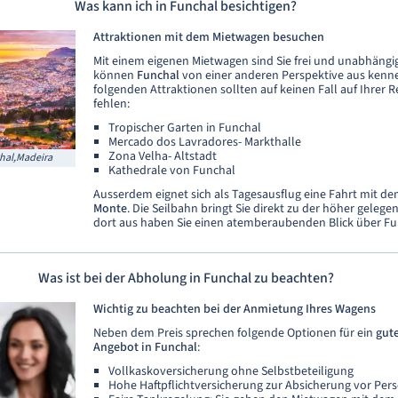
Was kann ich in Funchal besichtigen?
Attraktionen mit dem Mietwagen besuchen
Mit einem eigenen Mietwagen sind Sie frei und unabhäng
können
Funchal
von einer anderen Perspektive aus kenn
folgenden Attraktionen sollten auf keinen Fall auf Ihrer 
fehlen:
Tropischer Garten in Funchal
Mercado dos Lavradores- Markthalle
Zona Velha- Altstadt
hal,Madeira
Kathedrale von Funchal
Ausserdem eignet sich als Tagesausflug eine Fahrt mit d
Monte
. Die Seilbahn bringt Sie direkt zu der höher gele
dort aus haben Sie einen atemberaubenden Blick über Fu
Was ist bei der Abholung in Funchal zu beachten?
Wichtig zu beachten bei der Anmietung Ihres Wagens
Neben dem Preis sprechen folgende Optionen für ein
gut
Angebot in Funchal
:
Vollkaskoversicherung ohne Selbstbeteiligung
Hohe Haftpflichtversicherung zur Absicherung vor Pe