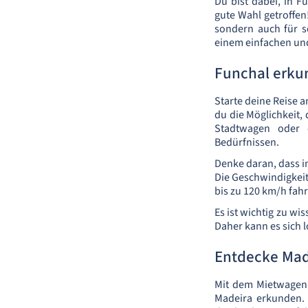
Du bist dabei, in F
gute Wahl getroffen
sondern auch für 
einem einfachen un
Funchal erku
Starte deine Reise a
du die Möglichkeit,
Stadtwagen oder e
Bedürfnissen.
Denke daran, dass in
Die Geschwindigkei
bis zu 120 km/h fahr
Es ist wichtig zu wi
Daher kann es sich 
Entdecke Mad
Mit dem Mietwagen 
Madeira erkunden. 