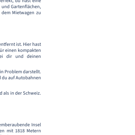
erfekt, du hast eine
n und Gartenflächen,
t dem Mietwagen zu
tfernt ist. Hier hast
 für einen kompakten
ei dir und deinen
in Problem darstellt.
d du auf Autobahnen
d als in der Schweiz.
temberaubende Insel
den mit 1818 Metern