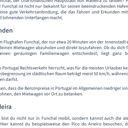
unchal, der charismatischen Hauptstadt von Madeira zu landen? P
! Funchal ist nicht nur bekannt für seinen beeindruckenden Hafe
seine gute Verkehrsanbindung, die das Fahren und Erkunden mi
d lohnenden Unterfangen macht.
nden
m Flughafen Funchal, der nur etwa 20 Minuten von der Innenstadt en
 deinen Mietwagen abzuholen und direkt loszufahren. Ob du dich
inen geräumigen Familienwagen entscheidest, liegt ganz b
 Portugal Rechtsverkehr herrscht, was für die meisten Urlauber ke
tsbegrenzung im städtischen Raum beträgt meist 50 km/h, währen
en darfst.
ssen, dass die Benzinpreise in Portugal im Allgemeinen niedriger sin
lohnen, den Mietwagen vor Ort zu betanken.
eira
bist du nicht nur in Funchal mobil, sondern kannst auch die a
Hier kannst du beispielsweise den Pico do Arieiro besuchen, 