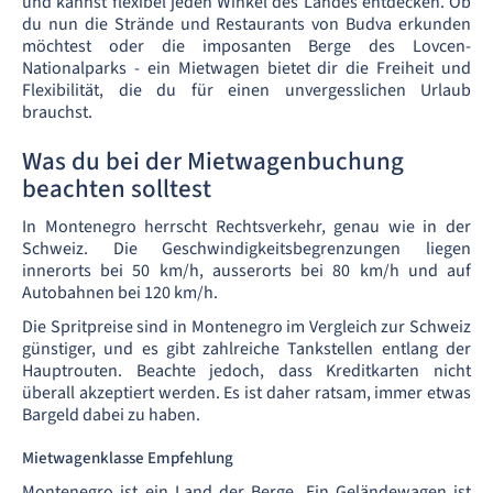
und kannst flexibel jeden Winkel des Landes entdecken. Ob
du nun die Strände und Restaurants von Budva erkunden
möchtest oder die imposanten Berge des Lovcen-
Nationalparks - ein Mietwagen bietet dir die Freiheit und
Flexibilität, die du für einen unvergesslichen Urlaub
brauchst.
Was du bei der Mietwagenbuchung
beachten solltest
In Montenegro herrscht Rechtsverkehr, genau wie in der
Schweiz. Die Geschwindigkeitsbegrenzungen liegen
innerorts bei 50 km/h, ausserorts bei 80 km/h und auf
Autobahnen bei 120 km/h.
Die Spritpreise sind in Montenegro im Vergleich zur Schweiz
günstiger, und es gibt zahlreiche Tankstellen entlang der
Hauptrouten. Beachte jedoch, dass Kreditkarten nicht
überall akzeptiert werden. Es ist daher ratsam, immer etwas
Bargeld dabei zu haben.
Mietwagenklasse Empfehlung
Montenegro ist ein Land der Berge. Ein Geländewagen ist