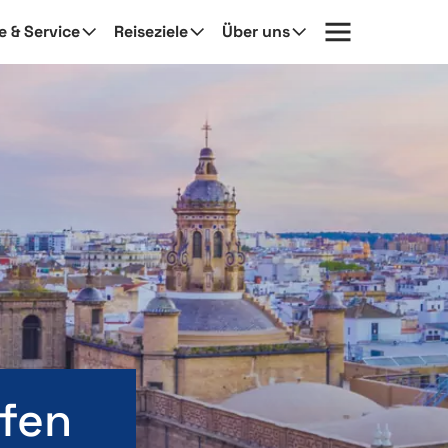
fe & Service
Reiseziele
Über uns
afen