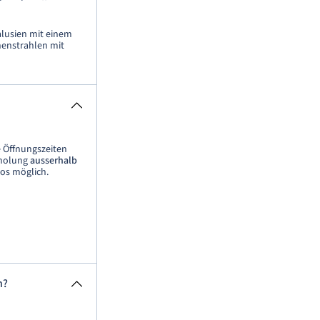
lusien mit einem
nenstrahlen mit
e Öffnungszeiten
bholung
ausserhalb
los möglich.
n?