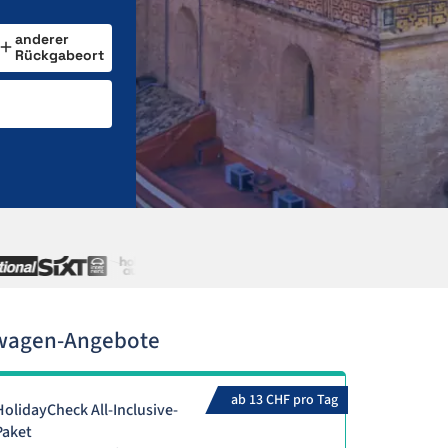
anderer
Rückgabeort
twagen-Angebote
ab 13 CHF pro Tag
HolidayCheck All-Inclusive-
Paket