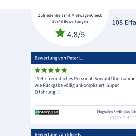
Zufriedenheit mit MietwagenCheck
108 Erf
50843 Bewertungen
4.8/5
Bewertung von Peter L.
“Sehr freundliches Personal. Sowohl Übernahme
wie Rückgabe völlig unkompliziert. Super
Erfahrung...”
Flughafen Sevilla San Pa
Station im Termi
Bewertung von Elise F.