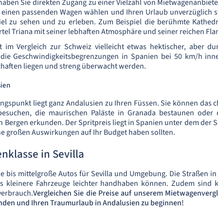
aben Sie direkten Zugang zu einer Vielzahl von Mietwagenanbieter
 einen passenden Wagen wählen und Ihren Urlaub unverzüglich sta
iel zu sehen und zu erleben. Zum Beispiel die berühmte Kathedr
ertel Triana mit seiner lebhaften Atmosphäre und seiner reichen Fl
st im Vergleich zur Schweiz vielleicht etwas hektischer, aber 
 die Geschwindigkeitsbegrenzungen in Spanien bei 50 km/h in
haften liegen und streng überwacht werden.
sien
gangspunkt liegt ganz Andalusien zu Ihren Füssen. Sie können das
 besuchen, die maurischen Paläste in Granada bestaunen oder 
n Bergen erkunden. Der Spritpreis liegt in Spanien unter dem der 
ne großen Auswirkungen auf Ihr Budget haben sollten.
nklasse in Sevilla
e bis mittelgroße Autos für Sevilla und Umgebung. Die Straßen in d
s kleinere Fahrzeuge leichter handhaben können. Zudem sind k
verbrauch.
Vergleichen Sie die Preise auf unserem Mietwagenvergl
nden und Ihren Traumurlaub in Andalusien zu beginnen!