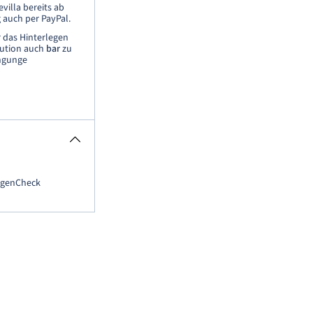
villa bereits ab
 auch per PayPal.
 das Hinterlegen
aution auch
bar
zu
ingunge
agenCheck