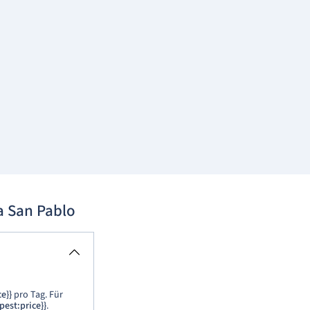
a San Pablo
ce
}}
pro Tag. Für
pest:price
}}
.