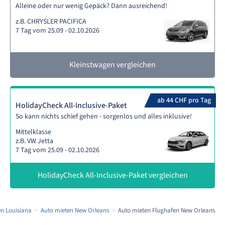
Alleine oder nur wenig Gepäck? Dann ausreichend!
z.B. CHRYSLER PACIFICA
7 Tag vom 25.09 - 02.10.2026
Kleinstwagen vergleichen
ab 44 CHF pro Tag
HolidayCheck All-Inclusive-Paket
So kann nichts schief gehen - sorgenlos und alles inklusive!
Mittelklasse
z.B. VW Jetta
7 Tag vom 25.09 - 02.10.2026
HolidayCheck All-Inclusive-Paket vergleichen
en Louisiana
Auto mieten New Orleans
Auto mieten Flughafen New Orleans