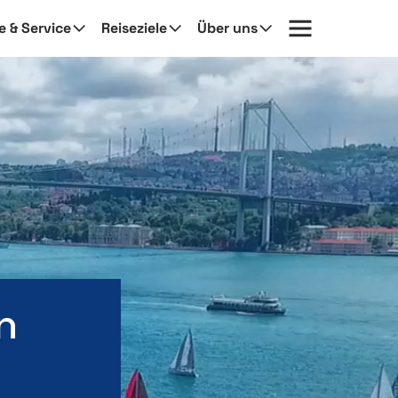
fe & Service
Reiseziele
Über uns
n