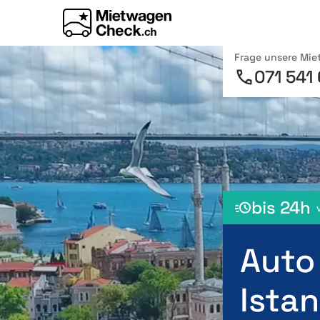
Frage unsere Mi
071 541
bis 24h
Auto
Ista