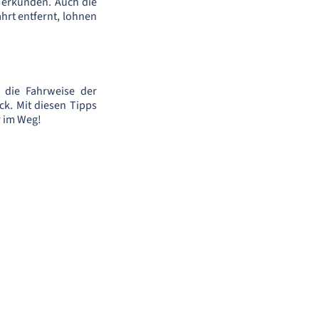
 erkunden. Auch die
hrt entfernt, lohnen
r die Fahrweise der
k. Mit diesen Tipps
r im Weg!