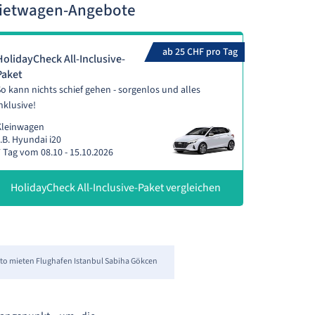
Mietwagen-Angebote
ab 25 CHF pro Tag
HolidayCheck All-Inclusive-
Paket
o kann nichts schief gehen - sorgenlos und alles
nklusive!
Kleinwagen
.B. Hyundai i20
 Tag vom 08.10 - 15.10.2026
HolidayCheck All-Inclusive-Paket vergleichen
to mieten Flughafen Istanbul Sabiha Gökcen