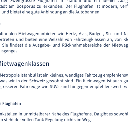
 der zweitgrösste Flughafen in Istanbul und ein idealer Aus
adt am Bosporus zu erkunden. Der Flughafen ist modern, verfü
 und bietet eine gute Anbindung an die Autobahnen.
n
ationalen Mietwagenanbieter wie Hertz, Avis, Budget, Sixt und Na
ertreten und bieten eine Vielzahl von Fahrzeugklassen an, von K
 Sie findest die Ausgabe- und Rücknahmebereiche der Mietwag
usganges.
Mietwagenklassen
 Metropole Istanbul ist ein kleines, wendiges Fahrzeug empfehlensw
was wir in der Schweiz gewohnt sind. Ein Kleinwagen ist auch g
e grösseren Fahrzeuge wie SUVs sind hingegen empfehlenswert, w
m Flughafen
nkstellen in unmittelbarer Nähe des Flughafens. Da gibt es sowohl 
So steht der vollen Tank-Regelung nichts im Weg.