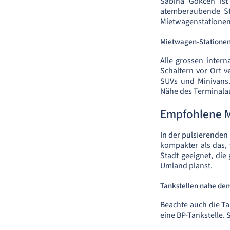
Sabiha Gökcen ist
atemberaubende St
Mietwagenstationen
Mietwagen-Statione
Alle grossen intern
Schaltern vor Ort v
SUVs und Minivans.
Nähe des Terminala
Empfohlene 
In der pulsierenden
kompakter als das, 
Stadt geeignet, di
Umland planst.
Tankstellen nahe de
Beachte auch die Ta
eine BP-Tankstelle. 