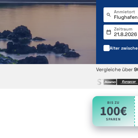
Anmietort
Zeitraum
Alter zwisch
Vergleiche über
9
BIS ZU
100€
SPAREN