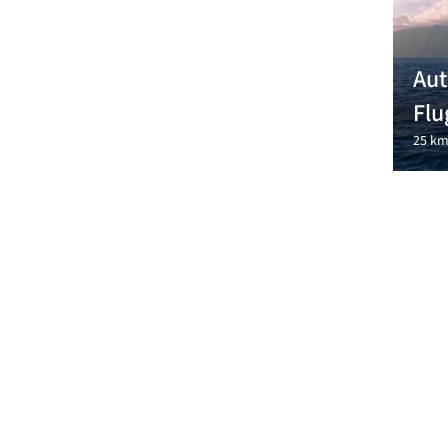
Aut
Flu
25 km