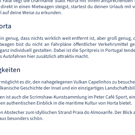
l Faial liegt die charmante Stadt Horta mit ihrem ansprechende
irekt in einen Mietwagen steigst, startest du deinen Urlaub mit vö
sel auf deine Weise zu erkunden.
orta
klein genug, dass nichts wirklich weit entfernt ist, aber groß genug, 
etwagen bist du nicht an Fahrpläne öffentlicher Verkehrsmittel 
anz individuell gestalten. Dabei ist die Spritpreis in Portugal tenden
 Autofahren hier zusätzlich attraktiv macht.
keiten
möglicht es dir, den nahegelegenen Vulkan Capelinhos zu besuchen
ulkanische Geschichte der Insel und ein einzigartiges Landschaftsbil
chen ist auch die Scrimshaw-Kunstsammlung im Peter Café Sport, e
nen authentischen Einblick in die maritime Kultur von Horta bietet.
 Abstecher zum idyllischen Strand Praia do Almoxarife. Der Blick 
r aus besonders schön.