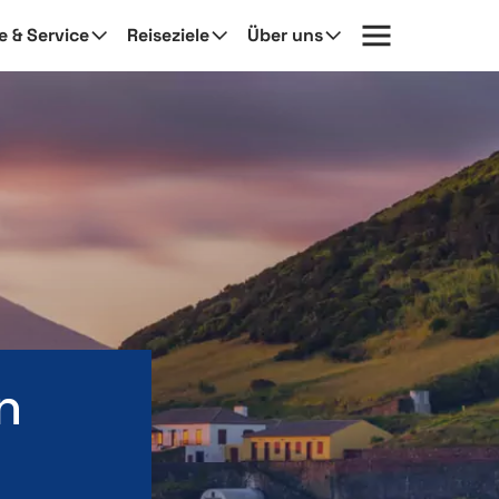
fe & Service
Reiseziele
Über uns
n