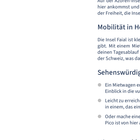
Auf der Azoren-Inse
hier ankommst und d
der Freiheit, die In
Mobilität in H
Die Insel Faial ist 
gibt. Mit einem Mi
deinen Tagesablauf g
der Schweiz, was das
Sehenswürdig
Ein Mietwagen er
Einblick in die v
Leicht zu errei
in einem, das ei
Oder mache einen
Pico ist von hie