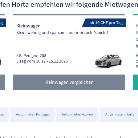
fen Horta empfehlen wir folgende Mietwage
ag
ab 19 CHF pro Tag
Kleinwagen
Klein, wendig und sparsam - mehr braucht's nicht!
S
i
z.B. Peugeot 208
5 Tag vom 10.12 - 15.12.2026
z
5
Kleinwagen vergleichen
opa
Auto mieten Portugal
Auto mieten Azoren
Auto mieten Horta