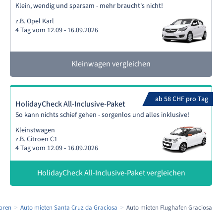
Klein, wendig und sparsam - mehr braucht's nicht!
z.B. Opel Karl
4 Tag vom 12.09 - 16.09.2026
Kleinwagen vergleichen
ab 58 CHF pro Tag
HolidayCheck All-Inclusive-Paket
So kann nichts schief gehen - sorgenlos und alles inklusive!
Kleinstwagen
z.B. Citroen C1
4 Tag vom 12.09 - 16.09.2026
HolidayCheck All-Inclusive-Paket vergleichen
oren
Auto mieten Santa Cruz da Graciosa
Auto mieten Flughafen Graciosa