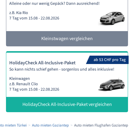
Alleine oder nur wenig Gepäck? Dann ausreichend!
z.B. Kia Rio
7 Tag vom 15.08 - 22.08.2026
Kleinstwagen vergleichen
ab 53 CHF pro Tag
HolidayCheck All-Inclusive-Paket
So kann nichts schief gehen - sorgenlos und alles inklusive!
Kleinwagen
z.B. Renault Clio
7 Tag vom 15.08 - 22.08.2026
HolidayCheck All-Inclusive-Paket vergleichen
to mieten Türkei
Auto mieten Gaziantep
Auto mieten Flughafen Gaziantep