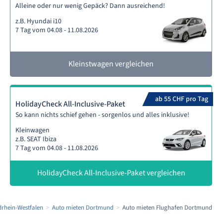
Alleine oder nur wenig Gepäck? Dann ausreichend!
z.B. Hyundai i10
7 Tag vom 04.08 - 11.08.2026
Kleinstwagen vergleichen
ab 55 CHF pro Tag
HolidayCheck All-Inclusive-Paket
So kann nichts schief gehen - sorgenlos und alles inklusive!
Kleinwagen
z.B. SEAT Ibiza
7 Tag vom 04.08 - 11.08.2026
HolidayCheck All-Inclusive-Paket vergleichen
drhein-Westfalen
Auto mieten Dortmund
Auto mieten Flughafen Dortmund