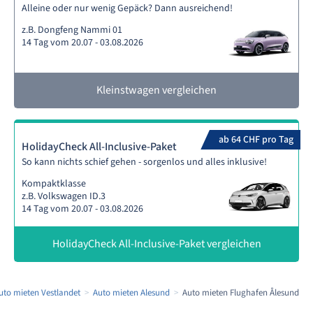
Alleine oder nur wenig Gepäck? Dann ausreichend!
z.B. Dongfeng Nammi 01
14 Tag vom 20.07 - 03.08.2026
Kleinstwagen vergleichen
ab 64 CHF pro Tag
HolidayCheck All-Inclusive-Paket
So kann nichts schief gehen - sorgenlos und alles inklusive!
Kompaktklasse
z.B. Volkswagen ID.3
14 Tag vom 20.07 - 03.08.2026
HolidayCheck All-Inclusive-Paket vergleichen
uto mieten Vestlandet
Auto mieten Alesund
Auto mieten Flughafen Ålesund