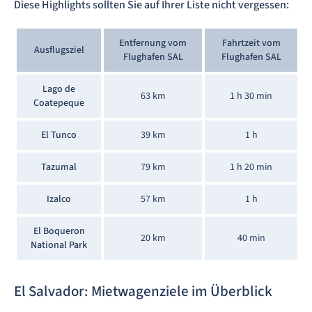
Diese Highlights sollten Sie auf Ihrer Liste nicht vergessen:
Entfernung vom
Fahrtzeit vom
Ausflugsziel
Flughafen SAL
Flughafen SAL
Lago de
63 km
1 h 30 min
Coatepeque
El Tunco
39 km
1 h
Tazumal
79 km
1 h 20 min
Izalco
57 km
1 h
El Boqueron
20 km
40 min
National Park
El Salvador: Mietwagenziele im Überblick