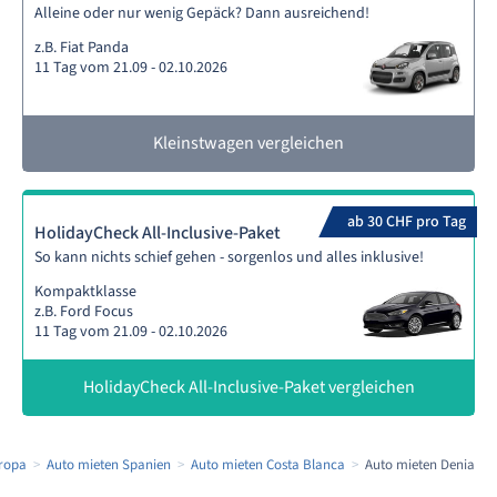
Alleine oder nur wenig Gepäck? Dann ausreichend!
z.B. Fiat Panda
11 Tag vom 21.09 - 02.10.2026
Kleinstwagen vergleichen
ab 30 CHF pro Tag
HolidayCheck All-Inclusive-Paket
So kann nichts schief gehen - sorgenlos und alles inklusive!
Kompaktklasse
z.B. Ford Focus
11 Tag vom 21.09 - 02.10.2026
HolidayCheck All-Inclusive-Paket vergleichen
ropa
Auto mieten Spanien
Auto mieten Costa Blanca
Auto mieten Denia