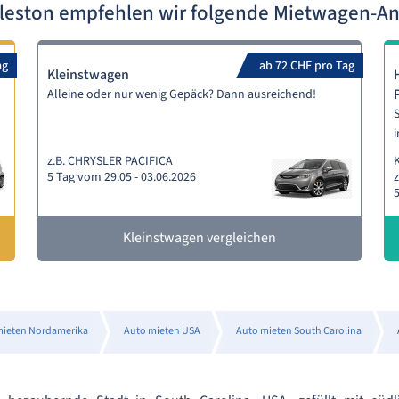
rleston empfehlen wir folgende Mietwagen-A
ag
ab 72 CHF pro Tag
Kleinstwagen
Alleine oder nur wenig Gepäck? Dann ausreichend!
S
i
z.B. CHRYSLER PACIFICA
5 Tag vom 29.05 - 03.06.2026
z
5
Kleinstwagen vergleichen
mieten Nordamerika
Auto mieten USA
Auto mieten South Carolina