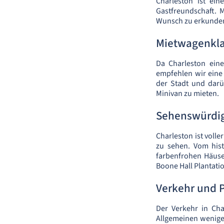
Charleston ist ei
Gastfreundschaft. 
Wunsch zu erkunde
Mietwagenkl
Da Charleston eine
empfehlen wir eine 
der Stadt und darü
Minivan zu mieten.
Sehenswürdig
Charleston ist volle
zu sehen. Vom hist
farbenfrohen Häuse
Boone Hall Plantati
Verkehr und P
Der Verkehr in Cha
Allgemeinen wenige