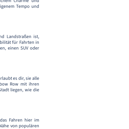
dlichem Charme und
h eigenem Tempo und
nd Landstraßen ist,
lität für Fahrten in
gen, einen SUV oder
aubt es dir, sie alle
inbow Row mit ihren
adt liegen, wie die
 das Fahren hier im
 Nähe von populären