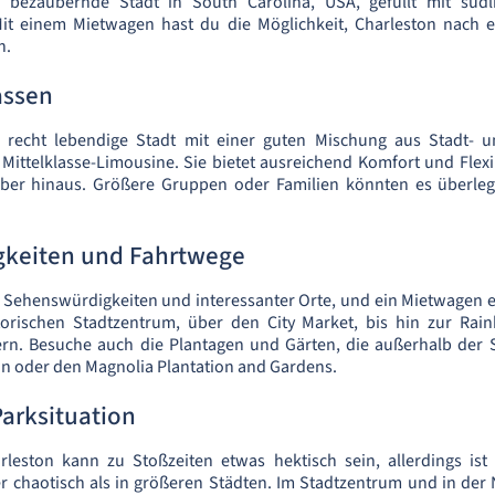
ne bezaubernde Stadt in South Carolina, USA, gefüllt mit sü
Mit einem Mietwagen hast du die Möglichkeit, Charleston nac
n.
assen
 recht lebendige Stadt mit einer guten Mischung aus Stadt- u
Mittelklasse-Limousine. Sie bietet ausreichend Komfort und Flexibi
ber hinaus. Größere Gruppen oder Familien könnten es überle
keiten und Fahrtwege
r Sehenswürdigkeiten und interessanter Orte, und ein Mietwagen erl
orischen Stadtzentrum, über den City Market, bis hin zur Ra
rn. Besuche auch die Plantagen und Gärten, die außerhalb der St
on oder den Magnolia Plantation and Gardens.
arksituation
rleston kann zu Stoßzeiten etwas hektisch sein, allerdings ist
r chaotisch als in größeren Städten. Im Stadtzentrum und in der