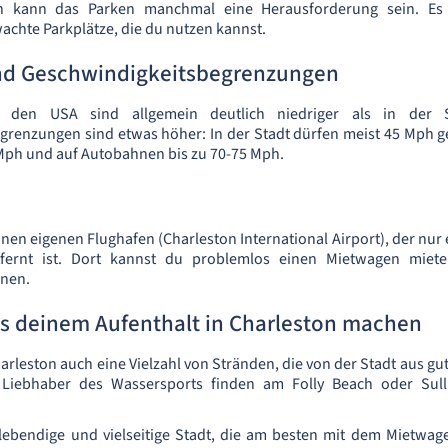
n kann das Parken manchmal eine Herausforderung sein. Es
chte Parkplätze, die du nutzen kannst.
und Geschwindigkeitsbegrenzungen
in den USA sind allgemein deutlich niedriger als in der 
grenzungen sind etwas höher: In der Stadt dürfen meist 45 Mph g
Mph und auf Autobahnen bis zu 70-75 Mph.
inen eigenen Flughafen (Charleston International Airport), der nu
tfernt ist. Dort kannst du problemlos einen Mietwagen miet
nnen.
us deinem Aufenthalt in Charleston machen
harleston auch eine Vielzahl von Stränden, die von der Stadt aus 
 Liebhaber des Wassersports finden am Folly Beach oder Sulli
e lebendige und vielseitige Stadt, die am besten mit dem Mietwa