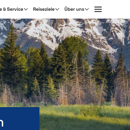
fe & Service
Reiseziele
Über uns
n