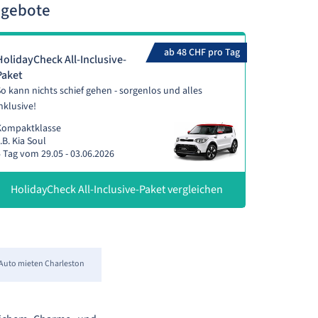
ngebote
ab 48 CHF pro Tag
HolidayCheck All-Inclusive-
Paket
o kann nichts schief gehen - sorgenlos und alles
nklusive!
Kompaktklasse
.B. Kia Soul
 Tag vom 29.05 - 03.06.2026
HolidayCheck All-Inclusive-Paket vergleichen
Auto mieten Charleston