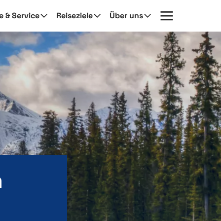
fe & Service
Reiseziele
Über uns
n