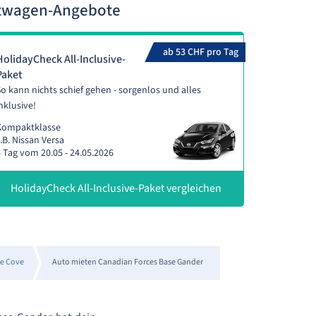
etwagen-Angebote
ab 53 CHF pro Tag
HolidayCheck All-Inclusive-
Paket
o kann nichts schief gehen - sorgenlos und alles
nklusive!
Kompaktklasse
.B. Nissan Versa
 Tag vom 20.05 - 24.05.2026
HolidayCheck All-Inclusive-Paket vergleichen
le Cove
Auto mieten Canadian Forces Base Gander