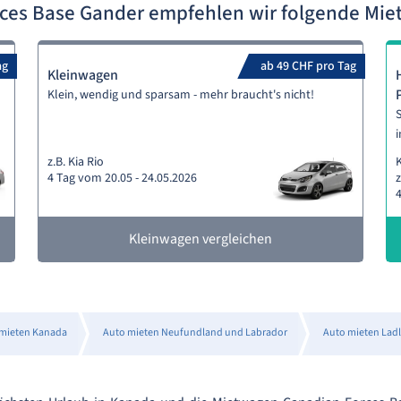
ces Base Gander empfehlen wir folgende Mi
ag
ab 49 CHF pro Tag
Kleinwagen
Klein, wendig und sparsam - mehr braucht's nicht!
S
i
z.B. Kia Rio
4 Tag vom 20.05 - 24.05.2026
z
4
Kleinwagen vergleichen
mieten Kanada
Auto mieten Neufundland und Labrador
Auto mieten Lad