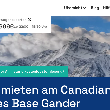
Übersicht
Blog
Hil
etwagenexperten
 6666
ab 22:00 - 18:30 Uhr
vor Anmietung kostenlos stornieren
 mieten am Canadia
es Base Gander