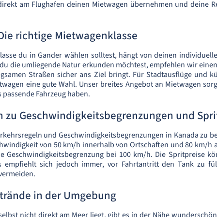
direkt am Flughafen deinen Mietwagen übernehmen und deine R
Die richtige Mietwagenklasse
asse du in Gander wählen solltest, hängt von deinen individuell
 du die umliegende Natur erkunden möchtest, empfehlen wir eine
gsamen Straßen sicher ans Ziel bringt. Für Stadtausflüge und kü
wagen eine gute Wahl. Unser breites Angebot an Mietwagen sorgt
s passende Fahrzeug haben.
n zu Geschwindigkeitsbegrenzungen und Spri
 Verkehrsregeln und Geschwindigkeitsbegrenzungen in Kanada zu be
chwindigkeit von 50 km/h innerhalb von Ortschaften und 80 km/h 
ie Geschwindigkeitsbegrenzung bei 100 km/h. Die Spritpreise k
es empfiehlt sich jedoch immer, vor Fahrtantritt den Tank zu fü
vermeiden.
Strände in der Umgebung
lbst nicht direkt am Meer liegt, gibt es in der Nähe wunderschön