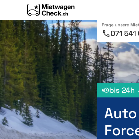
Frage unsere Mi
071 541
bis 24h
Auto
Forc