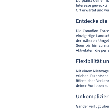
Du planst deinen n
Interesse geweckt? 
Ort erwartet und wa
Entdecke die
Die Canadian Force
einzigartige Landsch
der näheren Umgeb
Seen bis hin zu ma
Aktivitäten, die perf
Flexibilität 
Mit einem Mietwage
erleben. Du entsche
öffentlichen Verkehr
deinen Vorlieben zu 
Unkompliziert
Gander verfügt über