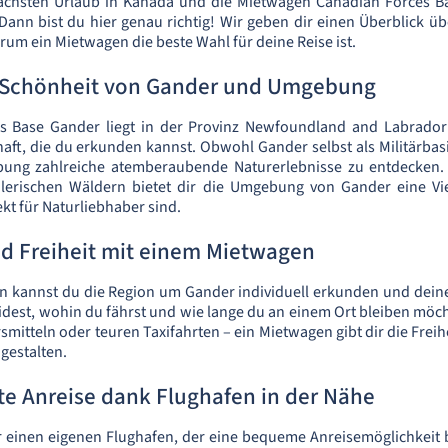
ächsten Urlaub in Kanada und die Mietwagen Canadian Forces B
Dann bist du hier genau richtig! Wir geben dir einen Überblick üb
rum ein Mietwagen die beste Wahl für deine Reise ist.
 Schönheit von Gander und Umgebung
s Base Gander liegt in der Provinz Newfoundland and Labrador 
aft, die du erkunden kannst. Obwohl Gander selbst als Militärbasis
ung zahlreiche atemberaubende Naturerlebnisse zu entdecken. 
lerischen Wäldern bietet dir die Umgebung von Gander eine Vi
ekt für Naturliebhaber sind.
und Freiheit mit einem Mietwagen
n kannst du die Region um Gander individuell erkunden und dein
idest, wohin du fährst und wie lange du an einem Ort bleiben möcht
smitteln oder teuren Taxifahrten – ein Mietwagen gibt dir die Freih
gestalten.
e Anreise dank Flughafen in der Nähe
 einen eigenen Flughafen, der eine bequeme Anreisemöglichkeit b