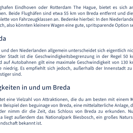
ghafen Eindhoven oder Rotterdam The Hague, bietet es sich an
n. Beide Flughäfen sind etwa 55 km von Breda entfernt und di
alette von Fahrzeugklassen an. Bedenke hierbei: In den Niederlande
ch, also könnten kleinere Wagen eine gute, spritsparende Option s
eda
 und den Niederlanden allgemein unterscheidet sich eigentlich ni
 der Stadt ist die Geschwindigkeitsbegrenzung in der Regel 50 
 auf Autobahnen gilt eine maximale Geschwindigkeit von 130 km
e niedrig. Es empfiehlt sich jedoch, außerhalb der Innenstadt zu
stiger sind.
keiten in und um Breda
tet eine Vielzahl von Attraktionen, die du am besten mit einem
M
 Beispiel den beguinage von Breda, eine mittelalterliche Anlage, d
er nimm dir die Zeit, das Schloss von Breda zu erkunden. Nu
a liegt außerdem das Nationalpark Biesbosch, ein großes Natursc
andschaft bekannt ist.