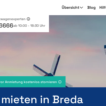
Übersicht
Blog
Hil
etwagenexperten
 6666
ab 10:00 - 18:30 Uhr
vor Anmietung kostenlos stornieren
 mieten in Breda