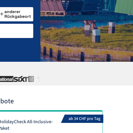
anderer
Rückgabeort
ebote
ab 34 CHF pro Tag
HolidayCheck All-Inclusive-
Paket