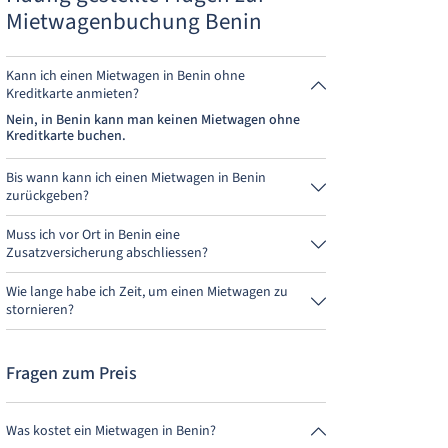
Mietwagenbuchung Benin
Kann ich einen Mietwagen in Benin ohne
Kreditkarte anmieten?
Nein, in Benin kann man keinen Mietwagen ohne
Kreditkarte buchen.
Bis wann kann ich einen Mietwagen in Benin
zurückgeben?
Grundsätzlich kannst Du den Mietwagen zu jeder
Tageszeit zurückgeben. Wichtig ist nur, dass Du den
Muss ich vor Ort in Benin eine
Mietwagen nicht später als bei der Buchung
Zusatzversicherung abschliessen?
angegeben, abgibst.
Buche am besten über uns die Vollkaskoversicherung
ohne Selbstbeteiligung. So musst Du vor Ort keine
Wie lange habe ich Zeit, um einen Mietwagen zu
weitere Versicherung abschliessen.
stornieren?
Du hast bis zu 24 Stunden vor Anmietung innerhalb
der Öffnungszeiten von MietwagenCheck Zeit zum
Stornieren.
Fragen zum Preis
Was kostet ein Mietwagen in Benin?