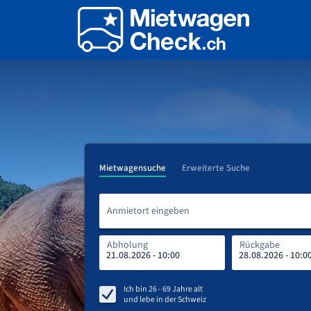
Mietwagensuche
Erweiterte Suche
Anmietort eingeben
Abholung
Rückgabe
Ich bin
26 - 69
Jahre alt
und lebe in
der Schweiz