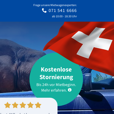
Frage unsere Mietwagenexperten:
071 541 6666
ab 10:00 - 18:30 Uhr
Kostenlose
Stornierung
Bis 24h vor Mietbeginn.
Mehr erfahren.