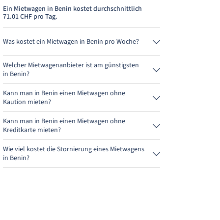
Ein Mietwagen in Benin kostet durchschnittlich
71.01 CHF pro Tag.
Was kostet ein Mietwagen in Benin pro Woche?
Ein Mietwagen in Benin kostet durchschnittlich
497.09 CHF pro Woche (71.01 CHF pro Tag).
Welcher Mietwagenanbieter ist am günstigsten
in Benin?
Avis ist in Benin am günstigsten. Eine Anmietung
kostet 284.05 CHF für 4 Tage.
Kann man in Benin einen Mietwagen ohne
Kaution mieten?
Nein, leider kann man derzeit in Benin keinen
Mietwagen ohne Kaution mieten.
Kann man in Benin einen Mietwagen ohne
Kreditkarte mieten?
Nein, leider kann man derzeit in Benin keinen
Mietwagen ohne Kreditkarte mieten.
Wie viel kostet die Stornierung eines Mietwagens
in Benin?
Bis 24 Stunden vor Anmietung kostet die
Stornierung während der Öffnungszeiten von
MietwagenCheck nichts.