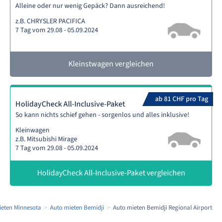
Alleine oder nur wenig Gepäck? Dann ausreichend!
z.B. CHRYSLER PACIFICA
7 Tag vom 29.08 - 05.09.2024
Kleinstwagen vergleichen
ab 81 CHF pro Tag
HolidayCheck All-Inclusive-Paket
So kann nichts schief gehen - sorgenlos und alles inklusive!
Kleinwagen
z.B. Mitsubishi Mirage
7 Tag vom 29.08 - 05.09.2024
HolidayCheck All-Inclusive-Paket vergleichen
ieten Minnesota
Auto mieten Bemidji
Auto mieten Bemidji Regional Airport