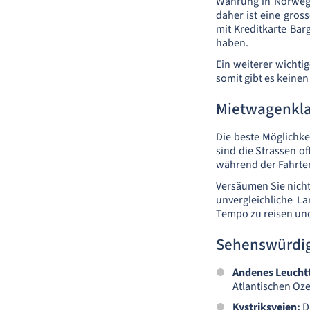
Währung in Norwege
daher ist eine gro
mit Kreditkarte Bar
haben.
Ein weiterer wichti
somit gibt es keinen
Mietwagenkla
Die beste Möglichke
sind die Strassen o
während der Fahrten
Versäumen Sie nich
unvergleichliche L
Tempo zu reisen und
Sehenswürdig
Andenes Leucht
Atlantischen Oz
Kystriksveien:
Di