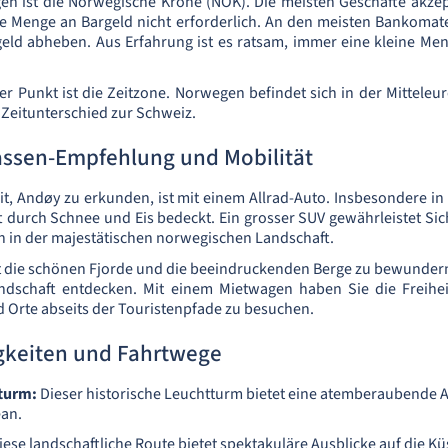
n ist die Norwegische Krone (NOK). Die meisten Geschäfte akzept
sse Menge an Bargeld nicht erforderlich. An den meisten Bankoma
geld abheben. Aus Erfahrung ist es ratsam, immer eine kleine Me
ger Punkt ist die Zeitzone. Norwegen befindet sich in der Mitteleu
 Zeitunterschied zur Schweiz.
ssen-Empfehlung und Mobilität
it, Andøy zu erkunden, ist mit einem Allrad-Auto. Insbesondere 
ft durch Schnee und Eis bedeckt. Ein grosser SUV gewährleistet Si
 in der majestätischen norwegischen Landschaft.
t die schönen Fjorde und die beeindruckenden Berge zu bewundern
andschaft entdecken. Mit einem Mietwagen haben Sie die Freihei
 Orte abseits der Touristenpfade zu besuchen.
keiten und Fahrtwege
turm:
Dieser historische Leuchtturm bietet eine atemberaubende A
ean.
ese landschaftliche Route bietet spektakuläre Ausblicke auf die Kü