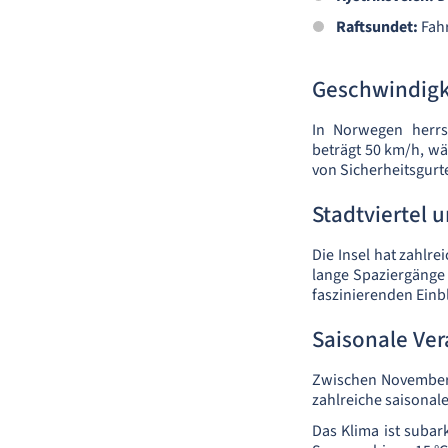
Raftsundet:
Fahr
Geschwindigk
In Norwegen herrs
beträgt 50 km/h, wä
von Sicherheitsgurte
Stadtviertel 
Die Insel hat zahlr
lange Spaziergänge 
faszinierenden Einbl
Saisonale Ve
Zwischen November 
zahlreiche saisonal
Das Klima ist suba