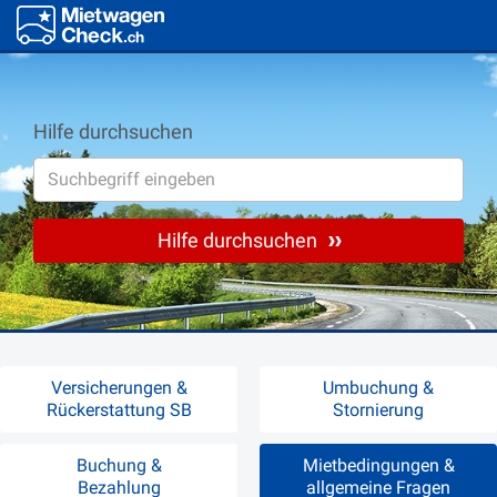
Hilfe durchsuchen
Hilfe durchsuchen
Versicherungen &
Umbuchung &
Rückerstattung SB
Stornierung
Buchung &
Mietbedingungen &
Bezahlung
allgemeine Fragen