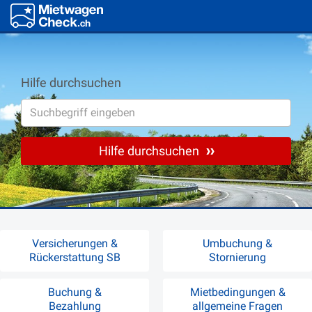
Hilfe durchsuchen
Hilfe durchsuchen
Versicherungen &
Umbuchung &
Rückerstattung SB
Stornierung
Buchung &
Mietbedingungen &
Bezahlung
allgemeine Fragen