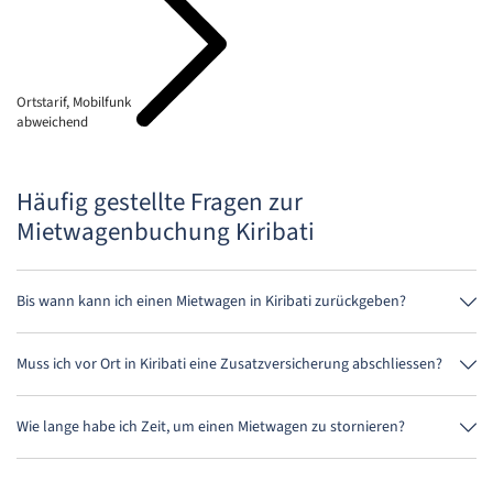
Ortstarif, Mobilfunk
abweichend
Häufig gestellte Fragen zur
Mietwagenbuchung Kiribati
Bis wann kann ich einen Mietwagen in Kiribati zurückgeben?
Grundsätzlich kannst Du den Mietwagen zu jeder Tageszeit
zurückgeben. Wichtig ist nur, dass Du den Mietwagen nicht später als
Muss ich vor Ort in Kiribati eine Zusatzversicherung abschliessen?
bei der Buchung angegeben, abgibst.
Buche am besten über uns die Vollkaskoversicherung ohne
Selbstbeteiligung. So musst Du vor Ort keine weitere Versicherung
Wie lange habe ich Zeit, um einen Mietwagen zu stornieren?
abschliessen.
Du hast bis zu 24 Stunden vor Anmietung innerhalb der
Öffnungszeiten von MietwagenCheck Zeit zum Stornieren.