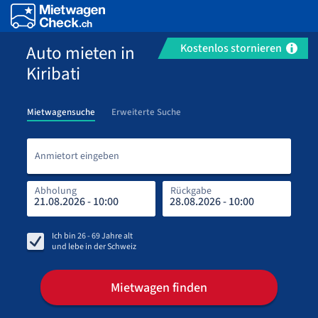
Auto mieten in
Kostenlos stornieren
Kiribati
Mietwagensuche
Erweiterte Suche
Anmi
Anmietort eingeben
Abholung
Rückgabe
Rüc
Abh
Ich bin
26 - 69
Jahre alt
und lebe in
der Schweiz
Mietwagen finden