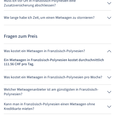
zurückgeben. Wichtig ist nur, dass Du den Mietwagen nicht später als
Muss ich vor Ort in Französisch-Polynesien eine
bei der Buchung angegeben, abgibst.
Zusatzversicherung abschliessen?
Buche am besten über uns die Vollkaskoversicherung ohne
Selbstbeteiligung. So musst Du vor Ort keine weitere Versicherung
Wie lange habe ich Zeit, um einen Mietwagen zu stornieren?
abschliessen.
Du hast bis zu 24 Stunden vor Anmietung innerhalb der
Öffnungszeiten von MietwagenCheck Zeit zum Stornieren.
Fragen zum Preis
Was kostet ein Mietwagen in Französisch-Polynesien?
Ein Mietwagen in Französisch-Polynesien kostet durchschnittlich
111.56 CHF pro Tag.
Was kostet ein Mietwagen in Französisch-Polynesien pro Woche?
Ein Mietwagen in Französisch-Polynesien kostet durchschnittlich
780.89 CHF pro Woche (111.56 CHF pro Tag).
Welcher Mietwagenanbieter ist am günstigsten in Französisch-
Polynesien?
Auto Europe ist in Französisch-Polynesien am günstigsten. Eine
Anmietung kostet 446.22 CHF für 4 Tage.
Kann man in Französisch-Polynesien einen Mietwagen ohne
Kreditkarte mieten?
Nein, leider kann man derzeit in Französisch-Polynesien keinen