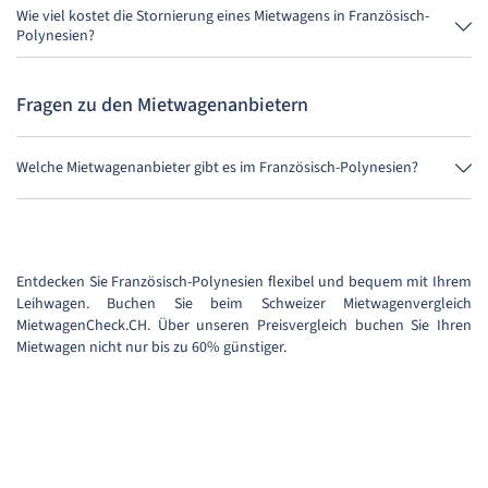
Mietwagen ohne Kreditkarte mieten.
Wie viel kostet die Stornierung eines Mietwagens in Französisch-
Polynesien?
Bis 24 Stunden vor Anmietung kostet die Stornierung während der
Öffnungszeiten von MietwagenCheck nichts.
Fragen zu den Mietwagenanbietern
Welche Mietwagenanbieter gibt es im Französisch-Polynesien?
Im Französisch-Polynesien gibt es als einzigen Anbieter Auto Europe.
Entdecken Sie Französisch-Polynesien flexibel und bequem mit Ihrem
Leihwagen. Buchen Sie beim Schweizer Mietwagenvergleich
MietwagenCheck.CH. Über unseren Preisvergleich buchen Sie Ihren
Mietwagen nicht nur bis zu 60% günstiger.