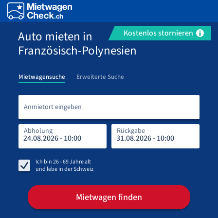
Auto mieten in
Kostenlos stornieren
Französisch-Polynesien
Mietwagensuche
Erweiterte Suche
Anmi
Anmietort eingeben
Abholung
Rückgabe
Rüc
Abh
Ich bin
26 - 69
Jahre alt
und lebe in
der Schweiz
Mietwagen finden