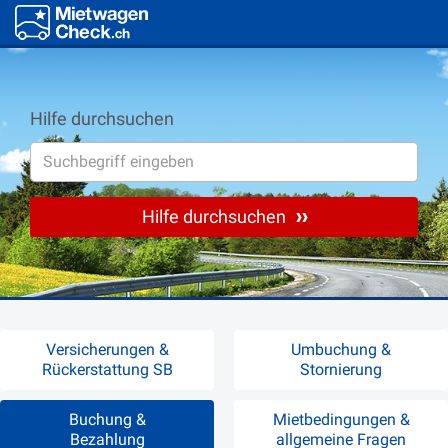
Hilfe durchsuchen
Hilfe durchsuchen
Versicherungen &
Umbuchung &
Rückerstattung SB
Stornierung
Buchung &
Mietbedingungen &
Bezahlung
allgemeine Fragen